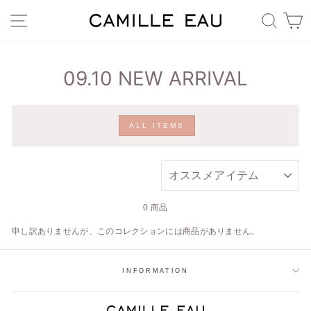
コ
サイトナビゲーション
キー
ン
テ
ン
ツ
09.10 NEW ARRIVAL
へ
移
動
ALL ITEMS
並
べ
替
え
0 商品
申し訳ありませんが、このコレクションには商品がありません。
INFORMATION