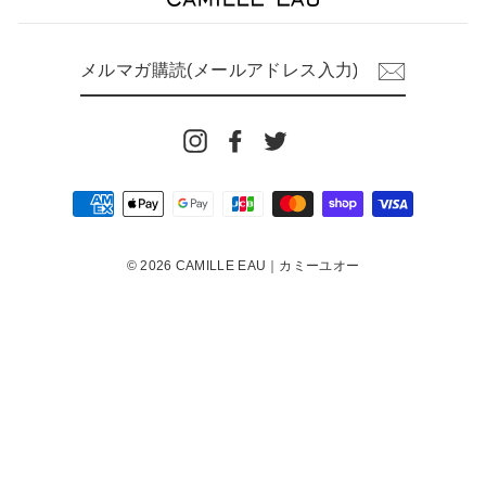
メ
ル
マ
ガ
購
読
Instagram
Facebook
Twitter
(メ
ー
ル
ア
ド
レ
ス
入
© 2026 CAMILLE EAU｜カミーユオー
力)