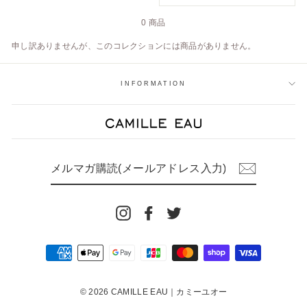
え
0 商品
申し訳ありませんが、このコレクションには商品がありません。
INFORMATION
メ
ル
マ
ガ
購
読
Instagram
Facebook
Twitter
(メ
ー
ル
ア
ド
レ
ス
入
© 2026 CAMILLE EAU｜カミーユオー
力)