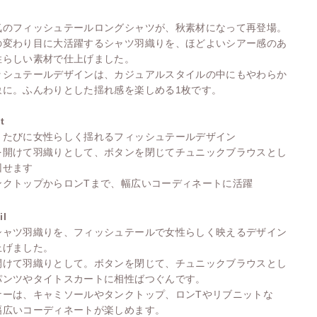
気のフィッシュテールロングシャツが、秋素材になって再登場。
の変わり目に大活躍するシャツ羽織りを、ほどよいシアー感のあ
性らしい素材で仕上げました。
ッシュテールデザインは、カジュアルスタイルの中にもやわらか
象に。ふんわりとした揺れ感を楽しめる1枚です。
t
くたびに女性らしく揺れるフィッシュテールデザイン
を開けて羽織りとして、ボタンを閉じてチュニックブラウスとし
回せます
ンクトップからロンTまで、幅広いコーディネートに活躍
il
シャツ羽織りを、フィッシュテールで女性らしく映えるデザイン
上げました。
開けて羽織りとして。ボタンを閉じて、チュニックブラウスとし
パンツやタイトスカートに相性ばつぐんです。
ナーは、キャミソールやタンクトップ、ロンTやリブニットな
幅広いコーディネートが楽しめます。