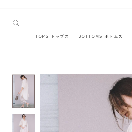
コ
ン
テ
キーワードで検索
ン
ツ
へ
TOPS トップス
BOTTOMS ボトムス
移
動