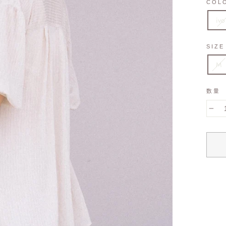
COL
ivo
SIZE
M
数量
−