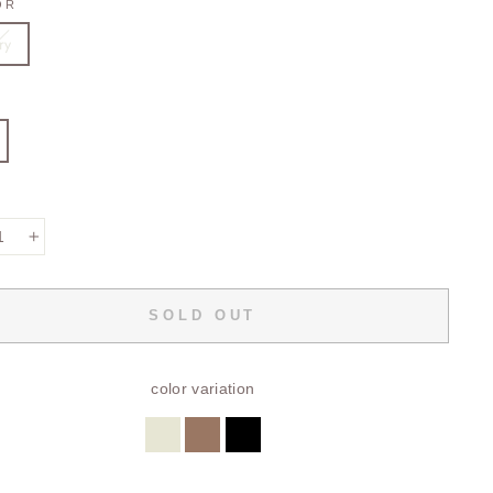
OR
ry
+
SOLD OUT
color variation