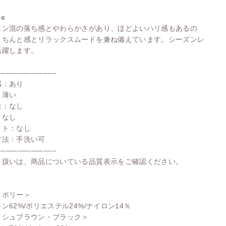
ic
ヨン混の落ち感とやわらかさがあり、ほどよいハリ感もあるの
きちんと感とリラックスムードを兼ね備えています。シーズンレ
活躍します。
––––––––––––––
感：あり
：薄い
性：なし
：なし
ット：なし
方法：手洗い可
––––––––––––––
り扱いは、商品についている品質表示をご確認ください。
イボリー＞
ン62%/ポリエステル24%/ナイロン14％
ッシュブラウン・ブラック＞