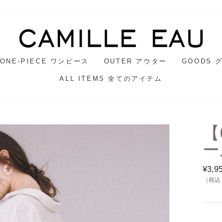
ONE-PIECE ワンピース
OUTER アウター
GOODS 
ALL ITEMS 全てのアイテム
【
ー
通
¥3,9
常
（税込
価
格