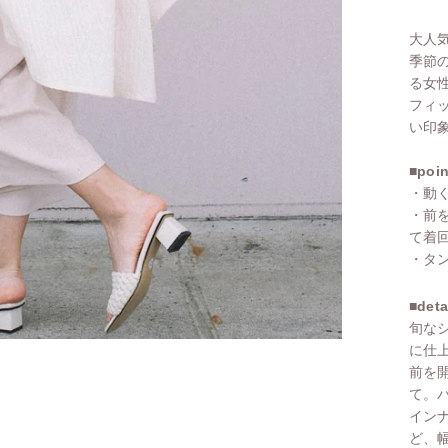
大人
季節
る女
フィ
い印
■poin
・動
・前
て着
・タ
■deta
旬な
に仕
前を
て。
イン
ど、