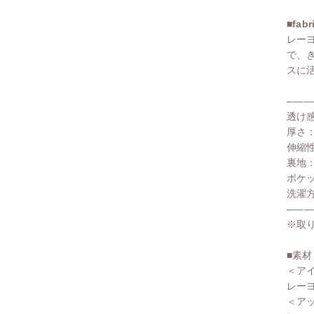
■fabr
レー
で、
スに
––––
透け
厚さ
伸縮
裏地
ポケ
洗濯
––––
※取
■素材
＜ア
レーヨ
＜ア