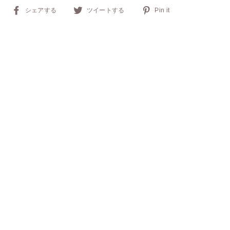
Facebook
ツ
Pinterest
シェアする
ツイートする
Pin it
で
イ
で
シ
ッ
ピ
ェ
タ
ン
ア
ー
で
す
で
投
る
つ
稿
ぶ
や
く