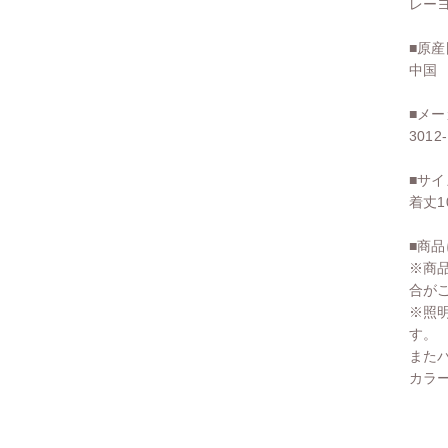
レーヨ
■原産
中国
■メ
3012
■サイ
着丈1
■商
※商
合が
※照
す。
また
カラ