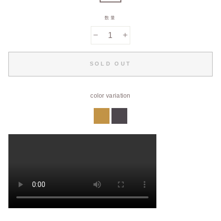
数量
−
+
SOLD OUT
color variation