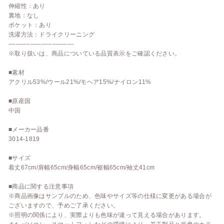
伸縮性：あり
裏地：なし
ポケット：あり
洗濯方法：ドライクリーニング
––––––––––––––––––
※取り扱いは、商品についている品質表示をご確認ください。
■素材
アクリル53%/ウール21%/モヘア15%/ナイロン11%
■原産国
中国
■メーカー品番
3014-1819
■サイズ
着丈67cm/肩幅65cm/身幅65cm/裾幅65cm/袖丈41cm
■商品に関する注意事項
※商品画像はサンプルのため、色味やサイズ等の仕様に変更がある場合が
ございますので、予めご了承ください。
※照明の関係により、実際よりも色味が違って見える場合があります。