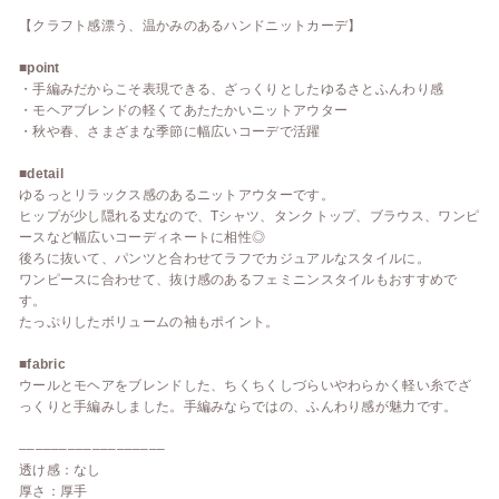
【クラフト感漂う、温かみのあるハンドニットカーデ】
■point
・手編みだからこそ表現できる、ざっくりとしたゆるさとふんわり感
・モヘアブレンドの軽くてあたたかいニットアウター
・秋や春、さまざまな季節に幅広いコーデで活躍
■detail
ゆるっとリラックス感のあるニットアウターです。
ヒップが少し隠れる丈なので、Tシャツ、タンクトップ、ブラウス、ワンピ
ースなど幅広いコーディネートに相性◎
後ろに抜いて、パンツと合わせてラフでカジュアルなスタイルに。
ワンピースに合わせて、抜け感のあるフェミニンスタイルもおすすめで
す。
たっぷりしたボリュームの袖もポイント。
■fabric
ウールとモヘアをブレンドした、ちくちくしづらいやわらかく軽い糸でざ
っくりと手編みしました。手編みならではの、ふんわり感が魅力です。
––––––––––––––––––
透け感：なし
厚さ：厚手