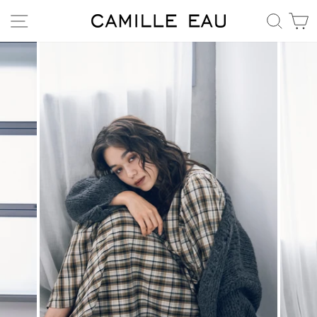
コ
サイトナビゲーション
キー
ン
テ
ン
ツ
へ
移
動