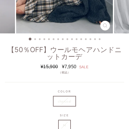
閉
じ
る
(ESC)
【50％OFF】ウールモヘアハンドニ
ットカーデ
通
セ
¥15,900
¥7,950
SALE
常
ー
（税込）
価
ル
格
価
格
COLOR
charcoal
SIZE
M