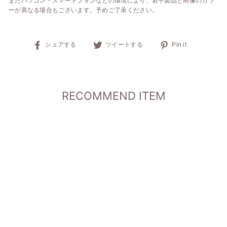
またパソコン・スマートフォンなどの環境により、若干製品と画像のカラ
ーが異なる場合もございます。予めご了承ください。
Facebook
ツ
Pinterest
シェアする
ツイートする
Pin it
で
イ
で
シ
ッ
ピ
ェ
タ
ン
ア
ー
で
す
で
投
RECOMMEND ITEM
る
つ
稿
ぶ
や
SOLD OUT
く