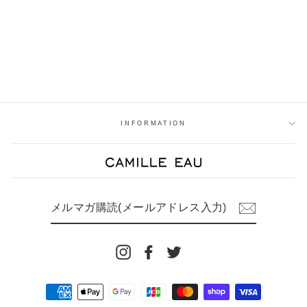
【50％OFF】ウールモヘ
アハンドニットカーデ
通
¥15,900
セ
¥7,950
SALE
常
ー
価
ル
格
価
格
INFORMATION
メ
ル
マ
ガ
購
読
Instagram
Facebook
Twitter
(メ
ー
ル
ア
ド
レ